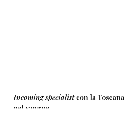
Incoming specialist
con la Toscana
nel sangue.
Da oltre 30 anni siamo il punto di riferimento
per chi vuole portare gruppi e clienti a
scoprire la Toscana. Siamo il tour operator
ufficiale dell’Associazione Albergatori di