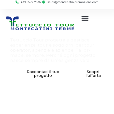
+39 0572 75365
sales@montecatinipromozione.com
contenuto
La Toscana su misura,
da Montecatini Terme
a tutta la regione
Tettuccio Tour progetta e gestisce
esperienze, tour e soggiorni per tour
operator, agenzie e aziende. Tailor-
made, sempre. Perché ogni progetto
nasce sempre da un’esigenza vera.
Raccontaci il tuo
Scopri
progetto
l'offerta